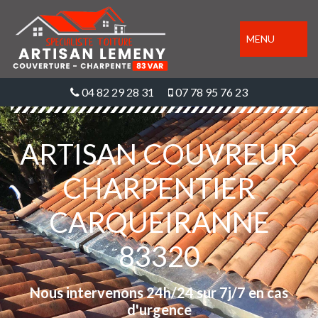
MENU
04 82 29 28 31
07 78 95 76 23
ARTISAN COUVREUR
CHARPENTIER
CARQUEIRANNE
83320
Nous intervenons 24h/24 sur 7j/7 en cas
d'urgence