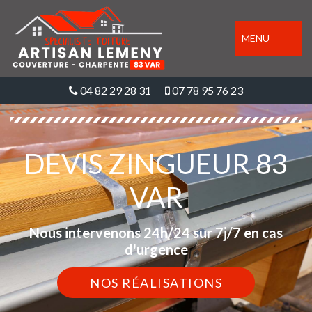
MENU
04 82 29 28 31
07 78 95 76 23
DEVIS ZINGUEUR 83
VAR
Nous intervenons 24h/24 sur 7j/7 en cas
d'urgence
NOS RÉALISATIONS