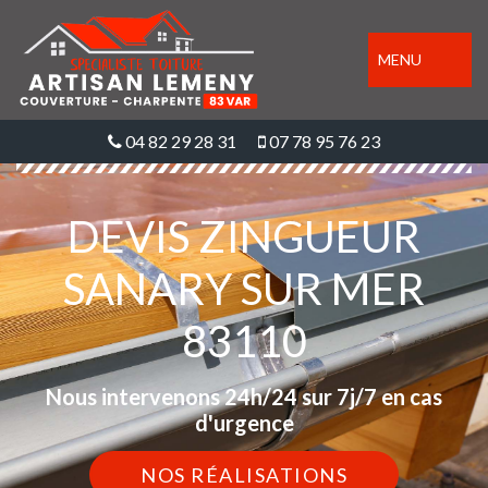
MENU
04 82 29 28 31
07 78 95 76 23
DEVIS ZINGUEUR
SANARY SUR MER
83110
Nous intervenons 24h/24 sur 7j/7 en cas
d'urgence
NOS RÉALISATIONS