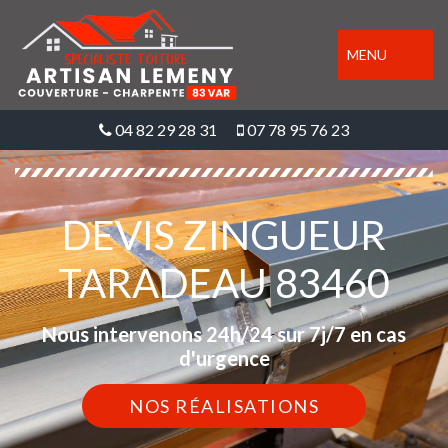
MENU
04 82 29 28 31
07 78 95 76 23
DEVIS ZINGUEUR
TARADEAU 83460
Nous intervenons 24h/24 sur 7j/7 en cas
d'urgence
NOS RÉALISATIONS