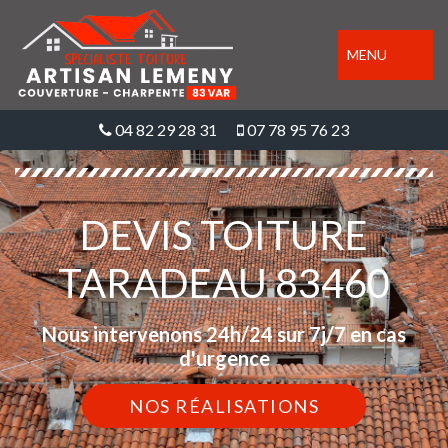
MENU
04 82 29 28 31
07 78 95 76 23
DEVIS TOITURE
TARADEAU 83460
Nous intervenons 24h/24 sur 7j/7 en cas
d'urgence
NOS RÉALISATIONS