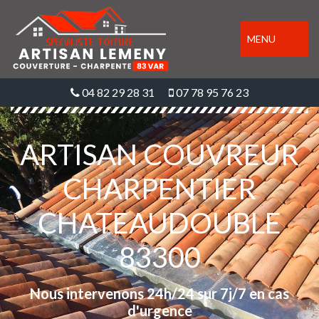
MENU
04 82 29 28 31
07 78 95 76 23
ARTISAN COUVREUR
CHARPENTIER
CHATEAUDOUBLE
83300
Nous intervenons 24h/24 sur 7j/7 en cas
d'urgence