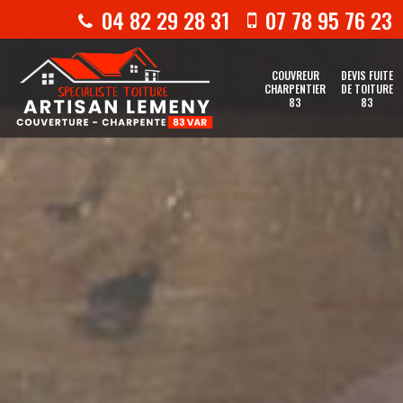
04 82 29 28 31
07 78 95 76 23
COUVREUR
DEVIS FUITE
CHARPENTIER
DE TOITURE
83
83