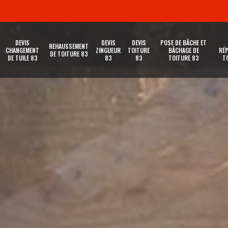
DEVIS
DEVIS
DEVIS
POSE DE BÂCHE ET
REHAUSSEMENT
CHANGEMENT
ZINGUEUR
TOITURE
BÂCHAGE DE
RÉP
DE TOITURE 83
DE TUILE 83
83
83
TOITURE 83
T