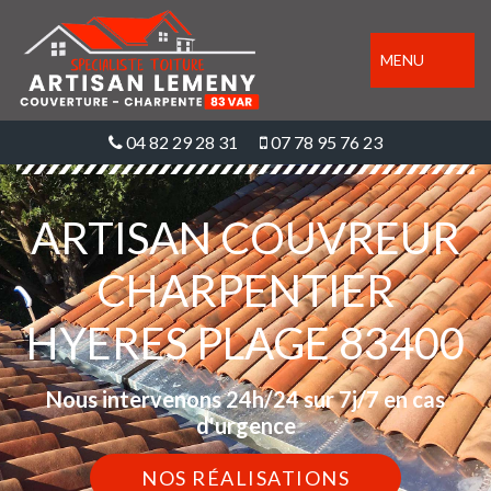
MENU
04 82 29 28 31
07 78 95 76 23
ARTISAN COUVREUR
CHARPENTIER
HYERES PLAGE 83400
Nous intervenons 24h/24 sur 7j/7 en cas
d'urgence
NOS RÉALISATIONS