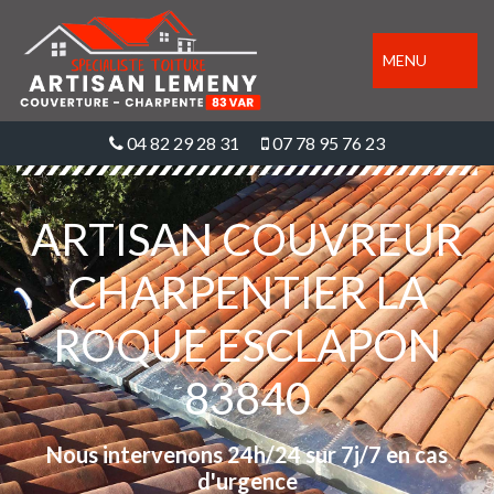
MENU
04 82 29 28 31
07 78 95 76 23
ARTISAN COUVREUR
CHARPENTIER LA
ROQUE ESCLAPON
83840
Nous intervenons 24h/24 sur 7j/7 en cas
d'urgence