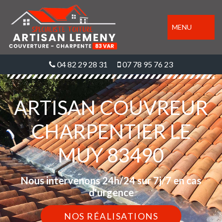
MENU
04 82 29 28 31
07 78 95 76 23
ARTISAN COUVREUR
CHARPENTIER LE
MUY 83490
Nous intervenons 24h/24 sur 7j/7 en cas
d'urgence
NOS RÉALISATIONS