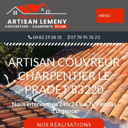
MENU
04 82 29 28 31
07 78 95 76 23
ARTISAN COUVREUR
CHARPENTIER LE
PRADET 83220
Nous intervenons 24h/24 sur 7j/7 en cas
d'urgence
NOS RÉALISATIONS