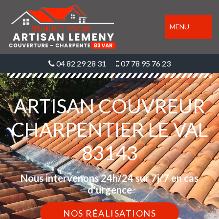
MENU
04 82 29 28 31
07 78 95 76 23
ARTISAN COUVREUR
CHARPENTIER LE VAL
83143
Nous intervenons 24h/24 sur 7j/7 en cas
d'urgence
NOS RÉALISATIONS