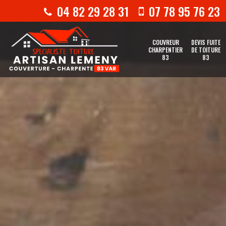
04 82 29 28 31
07 78 95 76 23
COUVREUR
DEVIS FUITE
CHARPENTIER
DE TOITURE
83
83