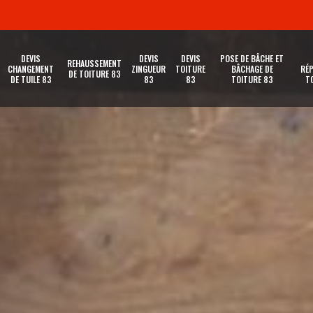
DEVIS
DEVIS
DEVIS
POSE DE BÂCHE ET
REHAUSSEMENT
CHANGEMENT
ZINGUEUR
TOITURE
BÂCHAGE DE
RÉP
DE TOITURE 83
DE TUILE 83
83
83
TOITURE 83
T