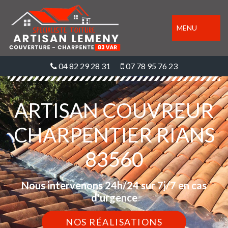
MENU
04 82 29 28 31
07 78 95 76 23
ARTISAN COUVREUR
CHARPENTIER RIANS
83560
Nous intervenons 24h/24 sur 7j/7 en cas
d'urgence
NOS RÉALISATIONS