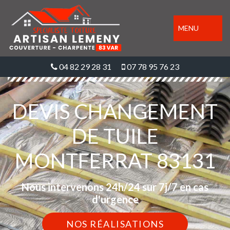
MENU
04 82 29 28 31
07 78 95 76 23
DEVIS CHANGEMENT
DE TUILE
MONTFERRAT 83131
Nous intervenons 24h/24 sur 7j/7 en cas
d'urgence
NOS RÉALISATIONS