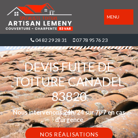
MENU
04 82 29 28 31
07 78 95 76 23
DEVIS FUITE DE
TOITURE CANADEL
83820
Nous intervenons 24h/24 sur 7j/7 en cas
d'urgence
NOS RÉALISATIONS