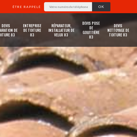
ÊTRE RAPPELÉ
DEVIS POSE
DEVIS
ENTREPRISE
RÉPARATEUR,
DEVIS
DE
ARATION DE
DE TOITURE
INSTALLATEUR DE
NETTOYAGE DE
GOUTTIÈRE
OITURE 83
83
VELUX 83
TOITURE 83
83