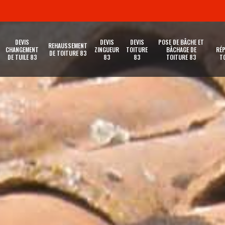
DEVIS
DEVIS
DEVIS
POSE DE BÂCHE ET
REHAUSSEMENT
CHANGEMENT
ZINGUEUR
TOITURE
BÂCHAGE DE
RÉP
DE TOITURE 83
DE TUILE 83
83
83
TOITURE 83
T