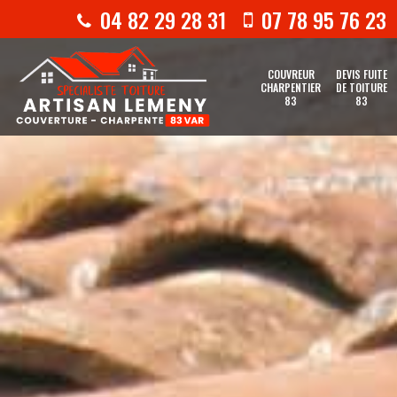
04 82 29 28 31
07 78 95 76 23
COUVREUR
DEVIS FUITE
CHARPENTIER
DE TOITURE
83
83