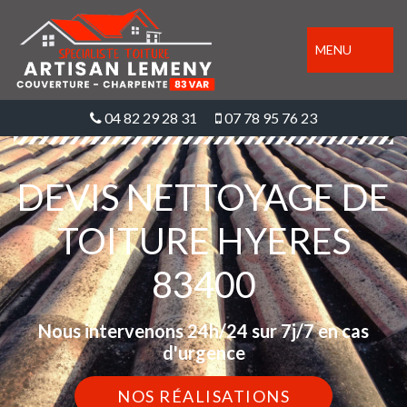
MENU
04 82 29 28 31
07 78 95 76 23
DEVIS NETTOYAGE DE
TOITURE HYERES
83400
Nous intervenons 24h/24 sur 7j/7 en cas
d'urgence
NOS RÉALISATIONS