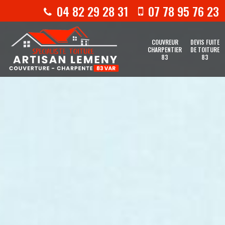
04 82 29 28 31
07 78 95 76 23
COUVREUR
DEVIS FUITE
CHARPENTIER
DE TOITURE
83
83