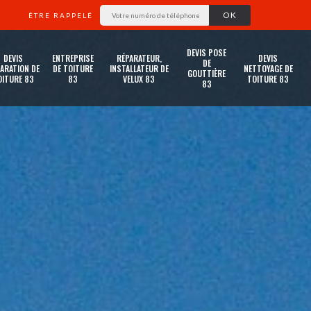
ÊTRE RAPPELÉ
DEVIS POSE
DEVIS
ENTREPRISE
RÉPARATEUR,
DEVIS
DE
ARATION DE
DE TOITURE
INSTALLATEUR DE
NETTOYAGE DE
GOUTTIÈRE
OITURE 83
83
VELUX 83
TOITURE 83
83