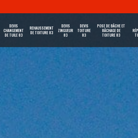
DEVIS
DEVIS
DEVIS
POSE DE BÂCHE ET
REHAUSSEMENT
CHANGEMENT
ZINGUEUR
TOITURE
BÂCHAGE DE
RÉP
DE TOITURE 83
DE TUILE 83
83
83
TOITURE 83
T