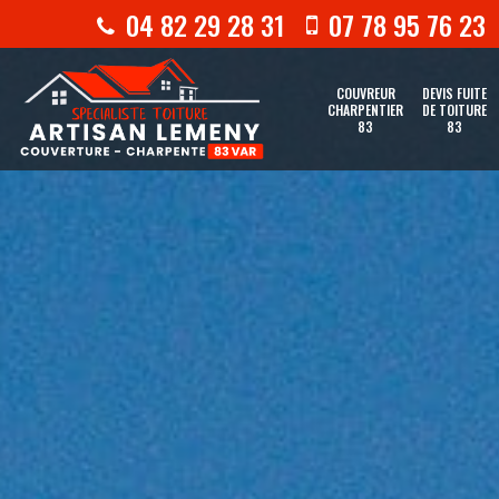
04 82 29 28 31
07 78 95 76 23
COUVREUR
DEVIS FUITE
CHARPENTIER
DE TOITURE
83
83