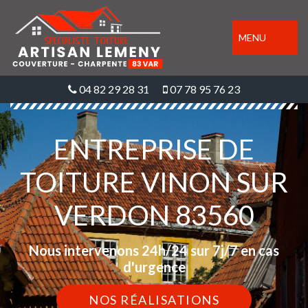
MENU
04 82 29 28 31
07 78 95 76 23
ENTREPRISE DE
TOITURE VINON SUR
VERDON 83560
Nous intervenons 24h/24 sur 7j/7 en cas
d'urgence
NOS RÉALISATIONS